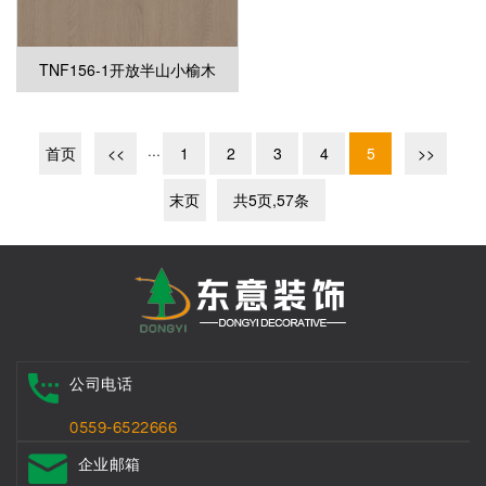
TNF156-1开放半山小榆木
首页
<<
···
1
2
3
4
5
>>
末页
共5页,57条
公司电话
0559-6522666
企业邮箱