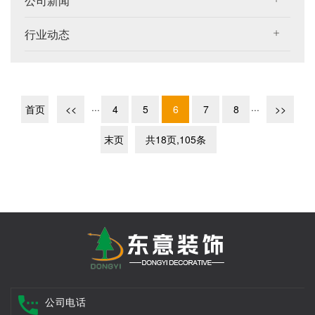
公司新闻
行业动态
首页
<<
···
4
5
6
7
8
···
>>
末页
共18页,105条
公司电话