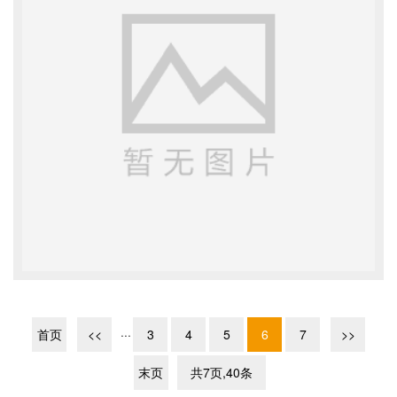
首页
<<
···
3
4
5
6
7
>>
末页
共7页,40条