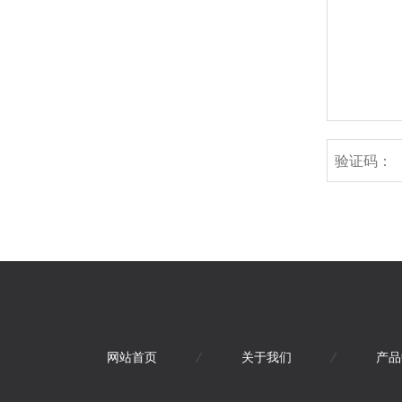
网站首页
关于我们
产品