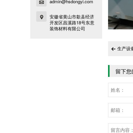
admin@hsdongyi.com

安徽省黄山市歙县经济

开发区昌溪路18号东意
装饰材料有限公司
生产设

留下您