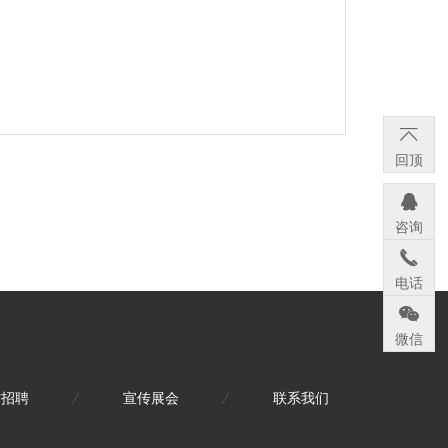
回顶
咨询
电话
微信
才招聘
宣传展会
联系我们